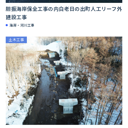
胆振海岸保全工事の内白老日の出町人工リーフ外
建設工事
海岸・河川工事
土木工事