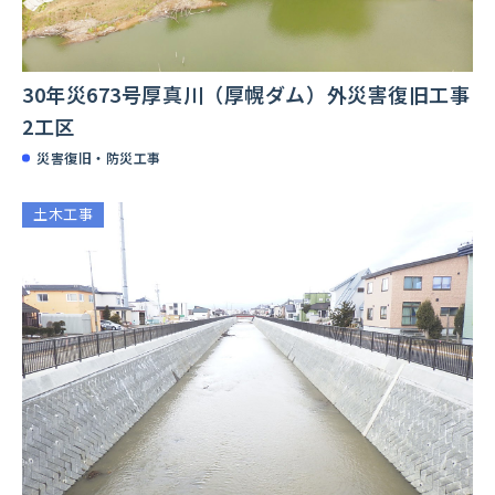
30年災673号厚真川（厚幌ダム）外災害復旧工事
2工区
災害復旧・防災工事
土木工事