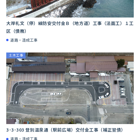
⼤岸礼⽂（停）線防安交付⾦Ｂ（地⽅道）⼯事（法⾯⼯）１⼯
区（債務）
道路・造成工事
土木工事
3･3･303 登別温泉通（駅前広場）交付金工事（補正翌債）
道路・造成工事