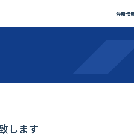
最新情
致します