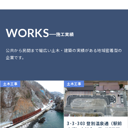
WORKS
施工実績
公共から民間まで幅広い土木・建築の実績がある地域密着型の
企業です。
土木工事
土木工事
3･3･303 登別温泉通（駅前