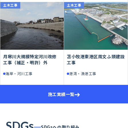
土木工事
土木工事
月寒川大規模特定河川改修
苫小牧港東港区周文ふ頭建設
工事（補正・明許）外
工事
海岸・河川工事
港湾・漁港工事
施工実績一覧
SDGs
SDGsへの取り組み