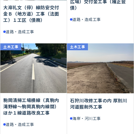
広場）交付金工事（補正翌
⼤岸礼⽂（停）線防安交付
債）
⾦Ｂ（地⽅道）⼯事（法⾯
道路・造成工事
⼯）１⼯区（債務）
道路・造成工事
土木工事
土木工事
駒岡清掃工場横線（真駒内
石狩川改修工事の内 厚別川
滝野線～駒岡真駒内線間）
河道掘削外工事
ほか１線道路改良工事
海岸・河川工事
道路・造成工事