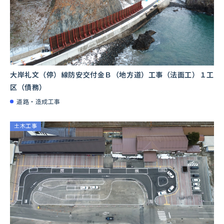
⼤岸礼⽂（停）線防安交付⾦Ｂ（地⽅道）⼯事（法⾯⼯）１⼯
区（債務）
道路・造成工事
土木工事