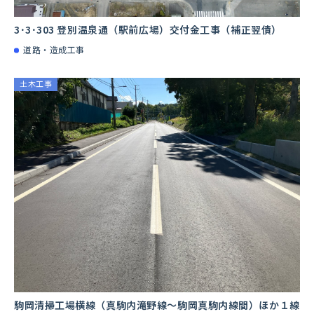
3･3･303 登別温泉通（駅前広場）交付金工事（補正翌債）
道路・造成工事
土木工事
駒岡清掃工場横線（真駒内滝野線～駒岡真駒内線間）ほか１線