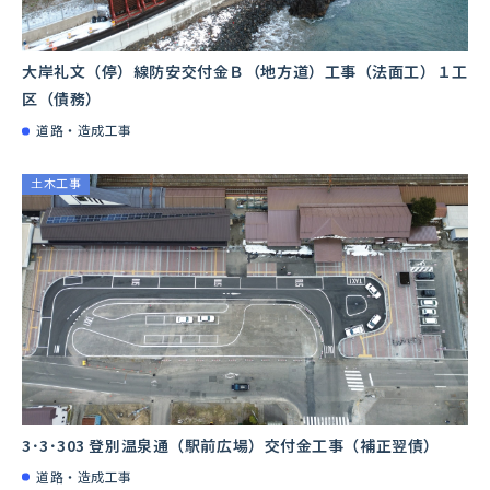
⼤岸礼⽂（停）線防安交付⾦Ｂ（地⽅道）⼯事（法⾯⼯）１⼯
区（債務）
道路・造成工事
土木工事
3･3･303 登別温泉通（駅前広場）交付金工事（補正翌債）
道路・造成工事