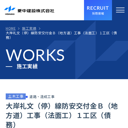
RECRUIT
採用情報
HOME
施工実績
⼤岸礼⽂（停）線防安交付⾦Ｂ（地⽅道）⼯事（法⾯⼯）１⼯区（債
務）
WORKS
施工実績
土木工事
道路・造成工事
⼤岸礼⽂（停）線防安交付⾦Ｂ（地
⽅道）⼯事（法⾯⼯）１⼯区（債
務）