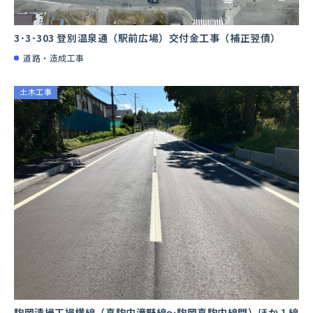
3･3･303 登別温泉通（駅前広場）交付金工事（補正翌債）
道路・造成工事
土木工事
駒岡清掃工場横線（真駒内滝野線～駒岡真駒内線間）ほか１線