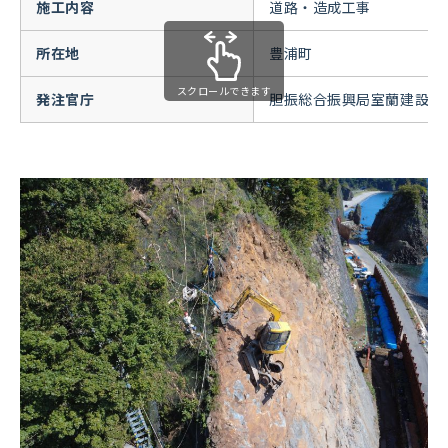
施工内容
道路・造成⼯事
所在地
豊浦町
スクロールできます
発注官庁
胆振総合振興局室蘭建設管